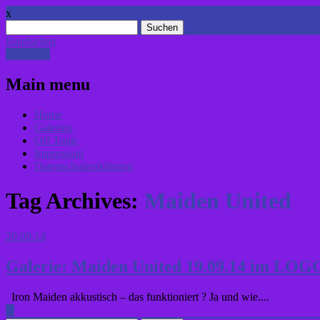
x
Suchen
nach:
Bandseiten
Facebook
Main menu
Skip
Home
to
Galerien
content
Off Topic
Impressum
Datenschutzerklärung
Tag Archives:
Maiden United
20.09.14
Galerie: Maiden United 19.09.14 im LOG
Iron Maiden akkustisch – das funktioniert ? Ja und wie....
▶