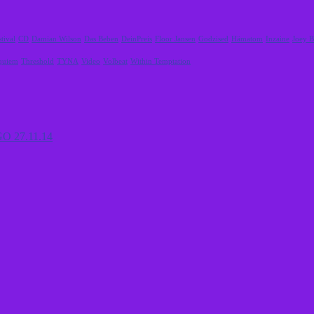
tival
CD
Damian Wilson
Das Beben
DeinPreis
Floor Jansen
Godzised
Hämatom
Inzaine
Joey B
equiem
Threshold
TYNA
Video
Volbeat
Within Temptation
OGO 27.11.14