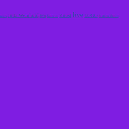
live
Jutta Weinhold
Knust
LOGO
ruers
JWB
Kamelot
Maiden United