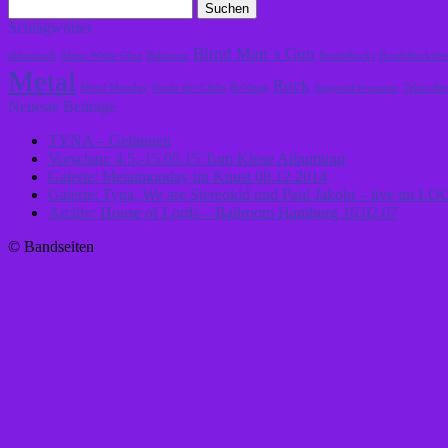
Suchen
nach:
Schlagwörter
Blind Man´s Gun
akkustisch
Alissa White Gluz
Ballroom
BombRocks
BombRocksFes
Metal
Rock
Metal Monday
Nacht der Clubs
ReVamp
SupportLivemusic
Tellus R
Neueste Beiträge
TYNA – Gefangen
Vorschau: 4.5.-15.05.15 Tom Klose Albumtour
Galerie: Metalmonday im Knust 08.12.2014
Galerie: Tyna, We are Stereokid und Paul Jakobi – live im L
Archiv: House of Lords – Ballroom Hamburg 16.02.07
© Bandseiten