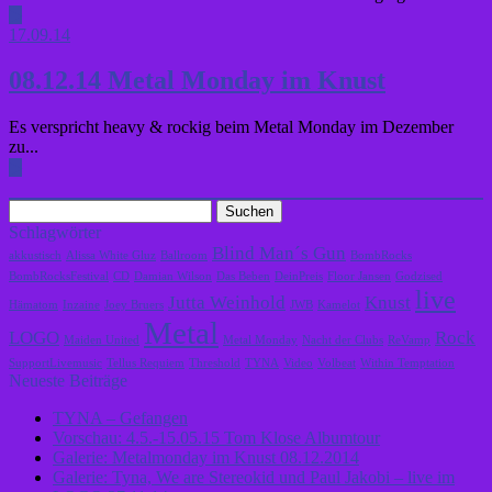
▶
17.09.14
08.12.14 Metal Monday im Knust
Es verspricht heavy & rockig beim Metal Monday im Dezember
zu...
▶
Suchen
nach:
Schlagwörter
Blind Man´s Gun
akkustisch
Alissa White Gluz
Ballroom
BombRocks
BombRocksFestival
CD
Damian Wilson
Das Beben
DeinPreis
Floor Jansen
Godzised
live
Jutta Weinhold
Knust
Hämatom
Inzaine
Joey Bruers
JWB
Kamelot
Metal
LOGO
Rock
Maiden United
Metal Monday
Nacht der Clubs
ReVamp
SupportLivemusic
Tellus Requiem
Threshold
TYNA
Video
Volbeat
Within Temptation
Neueste Beiträge
TYNA – Gefangen
Vorschau: 4.5.-15.05.15 Tom Klose Albumtour
Galerie: Metalmonday im Knust 08.12.2014
Galerie: Tyna, We are Stereokid und Paul Jakobi – live im