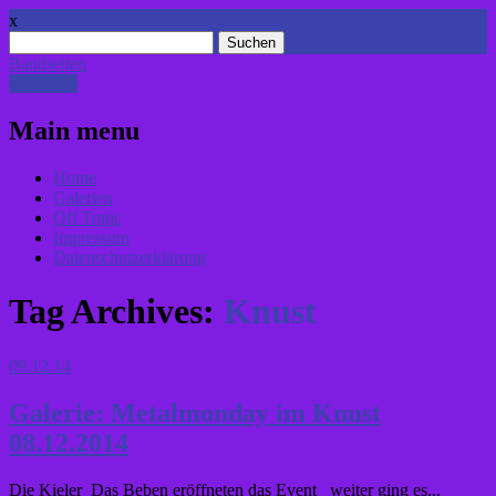
x
Suchen
nach:
Bandseiten
Facebook
Main menu
Skip
Home
to
Galerien
content
Off Topic
Impressum
Datenschutzerklärung
Tag Archives:
Knust
09.12.14
Galerie: Metalmonday im Knust
08.12.2014
Die Kieler Das Beben eröffneten das Event weiter ging es...